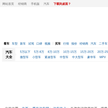
网站首页
经销商
手机版
汽车
下载到桌面？
看车
车型
新车
试驾
口碑
视频
买车
行情
报价
经销商
汽车
二手车
汽车
5万以下
5万-8万
8万-10万
10万-15万
15万-20万
20万-2
大全
微型车
小型车
紧凑型车
中型车
中大型车
豪华车
MPV